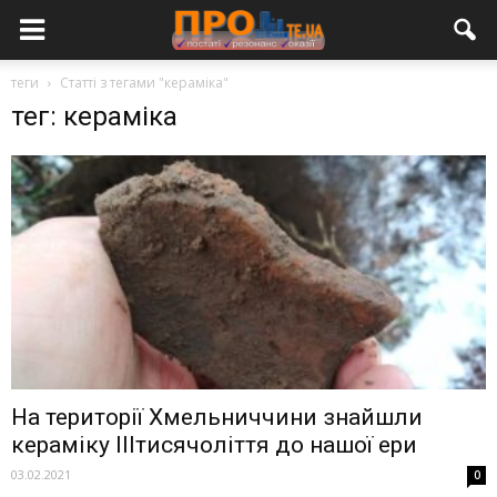
теги
Статті з тегами "кераміка"
тег: кераміка
На території Хмельниччини знайшли
кераміку IIIтисячоліття до нашої ери
03.02.2021
0