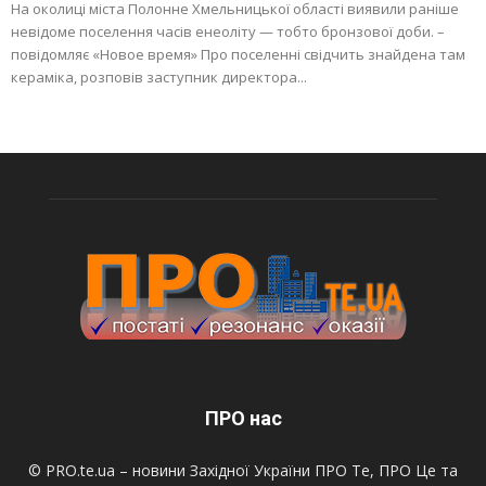
На околиці міста Полонне Хмельницької області виявили раніше
невідоме поселення часів енеоліту — тобто бронзової доби. –
повідомляє «Новое время» Про поселенні свідчить знайдена там
кераміка, розповів заступник директора...
ПРО нас
© PRO.te.ua – новини Західної України ПРО Те, ПРО Це та