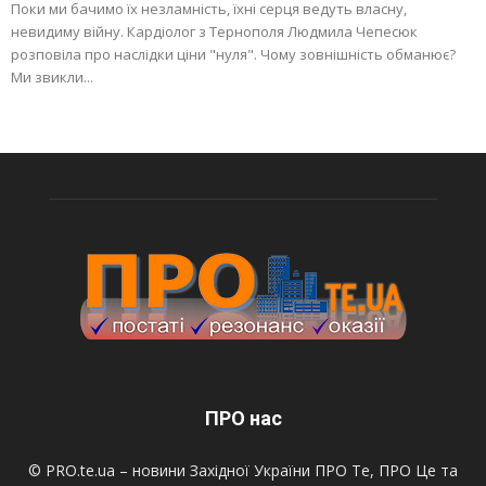
Поки ми бачимо їх незламність, їхні серця ведуть власну,
невидиму війну. Кардіолог з Тернополя Людмила Чепесюк
розповіла про наслідки ціни "нуля". Чому зовнішність обманює?
Ми звикли...
ПРО нас
© PRO.te.ua – новини Західної України ПРО Те, ПРО Це та