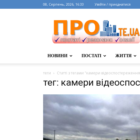
08, Серпень, 2026, 16:33
Увійти / приєднатися
НОВИНИ
ПОСТАТІ
ЖИТТЯ
теги
Статті з тегами "камери відеоспостереження
тег: камери відеоспо