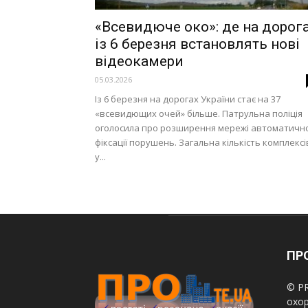
«Всевидюче око»: де на дорог
із 6 березня встановлять нові
відеокамери
05.03.2026
Із 6 березня на дорогах України стає на 37
«всевидющих очей» більше. Патрульна поліція
оголосила про розширення мережі автоматично
фіксації порушень. Загальна кількість комплексі
у...
ПРО
© PR
охор