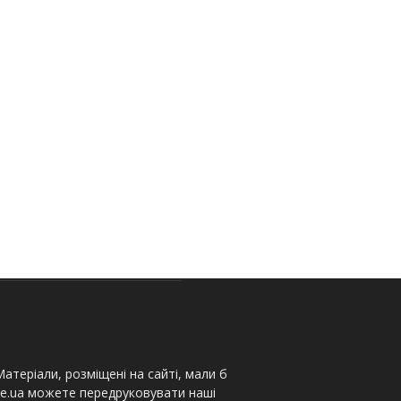
атеріали, розміщені на сайті, мали б
te.ua можете передруковувати наші