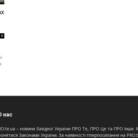
ах
0
ї
в
 нас
O.te.ua – новини Західної України ПРО Те, ПРО Це та ПРО Інше. М
онятися Законами України. За наявності гіперпосилання на PRO.