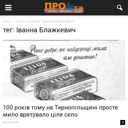
теги
Статті з тегами "Іванна Блажкевич"
тег: Іванна Блажкевич
100 років тому на Тернопільщині просте
мило врятувало ціле село
28.03.2020
0