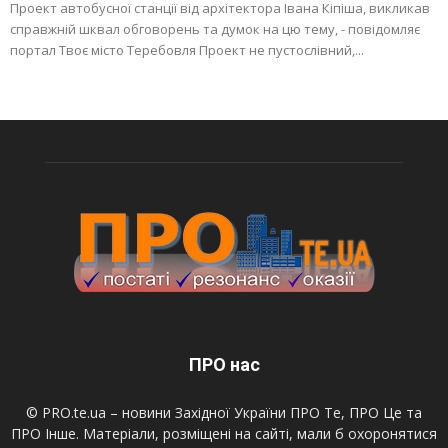
Проект автобусної станції від архітектора Івана Кіпіша, викликав
справжній шквал обговорень та думок на цю тему, - повідомляє
портал Твоє місто Теребовля Проект не пустослівний,...
ПРО нас
© PRO.te.ua – новини Західної України ПРО Те, ПРО Це та
ПРО Інше. Матеріали, розміщені на сайті, мали б охоронятися