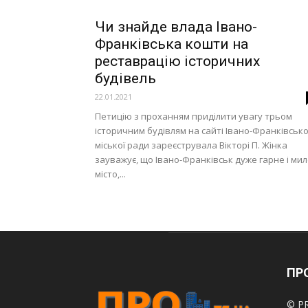
Чи знайде влада Івано-
Франківська кошти на
реставрацію історичних
будівель
22.01.2021
Петицію з проханням приділити увагу трьом
історичним будівлям на сайті Івано-Франківсько
міської ради зареєструвала Вікторі П. Жінка
зауважує, що Івано-Франківськ дуже гарне і ми
місто,...
ПРО
© PR