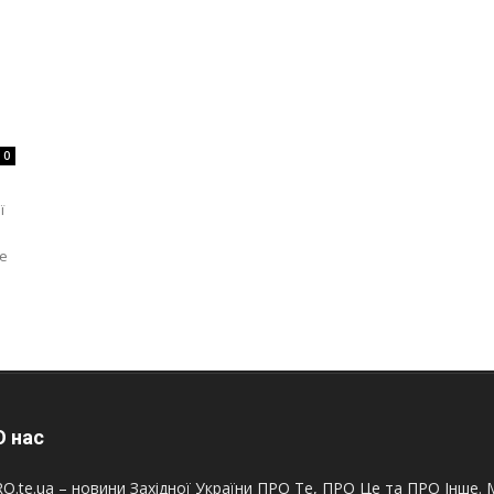
0
ї
ле
 нас
O.te.ua – новини Західної України ПРО Те, ПРО Це та ПРО Інше. М