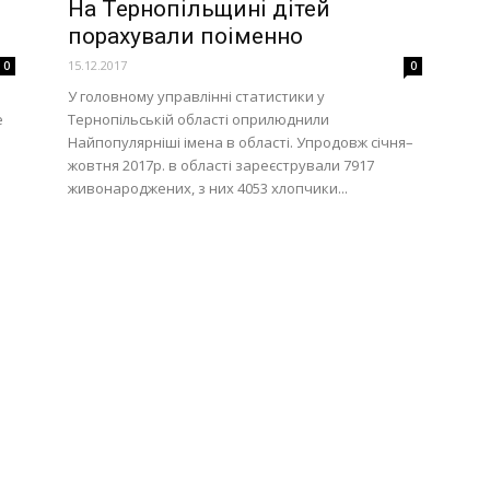
На Тернопільщині дітей
порахували поіменно
15.12.2017
0
0
У головному управлінні статистики у
е
Тернопільській області оприлюднили
Найпопулярніші імена в області. Упродовж січня–
жовтня 2017р. в області зареєстрували 7917
живонароджених, з них 4053 хлопчики...