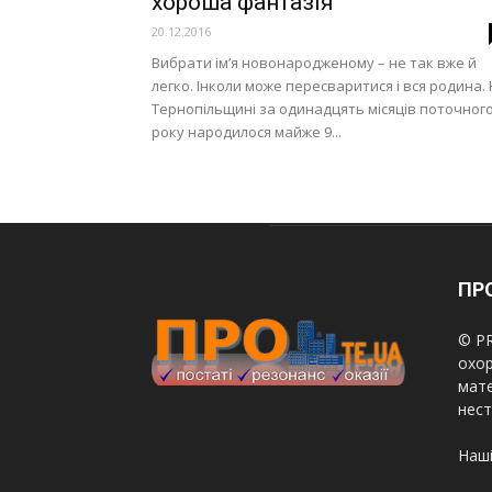
хороша фантазія
20.12.2016
Вибрати ім’я новонародженому – не так вже й
легко. Інколи може пересваритися і вся родина.
Тернопільщині за одинадцять місяців поточног
року народилося майже 9...
ПРО
© PR
охор
мате
нест
Наші