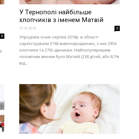
У Тернополі найбільше
хлопчиків з іменем Матвій
13.10.2018
0
0
Упродовж січня–серпня 2018р. в області
зареєстрували 5746 живонароджених, з них 2954
хлопчики та 2792 дівчинки. Найпопулярнішим
9
чоловічим іменем було Матвій (238 дітей, або 8,1%
від...