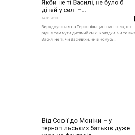
Якби не ті Василі, не було б
дітей у селі –...
14.01.2018
Вироджуються на Тернопільщині нині села, все
рідше там чути дитячий сміх і колядки. Чи то вж
Василі не ті, чи Василихи, чи в чомусь...
Від Софії до Моніки – у
тернопільських батьків дуже