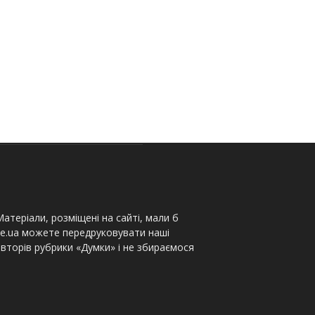
атеріали, розміщені на сайті, мали б
te.ua можете передруковувати наші
вторів рубрики «Думки» і не збираємося