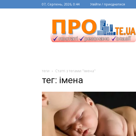
07, Серпень, 2026, 0:44
Увійти / приєднатися
теги
Статті з тегами "імена"
тег: імена