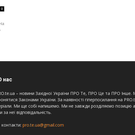
0
 На
о
 нас
O.te.ua – новини Західної України ПРО Те, ПРО Це та ПРО Інше. М
онятися Законами України. За наявності гіперпосилання на PRO.
ріали. Ми ще собі напишемо. Ми не завжди розділяємо позицію а
и за неї відповідальність.
 контакти:
pro.te.ua@gmail.com