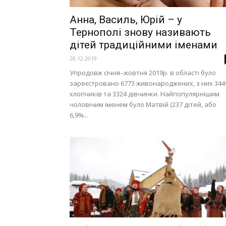
Анна, Василь, Юрій – у
Тернополі знову називають
дітей традиційними іменами
28.12.2019
Упродовж січня–жовтня 2019р. в області було
зареєстровано 6773 живонароджених, з них 344
хлопчиків та 3324 дівчинки. Найпопулярнішим
чоловічим іменем було Матвій (237 дітей, або
6,9%...