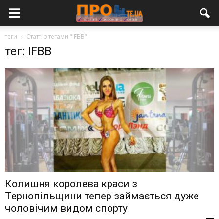
теги
Статті з тегами "IFBB"
тег: IFBB
Колишня королева краси з
Тернопільщини тепер займається дуже
чоловічим видом спорту