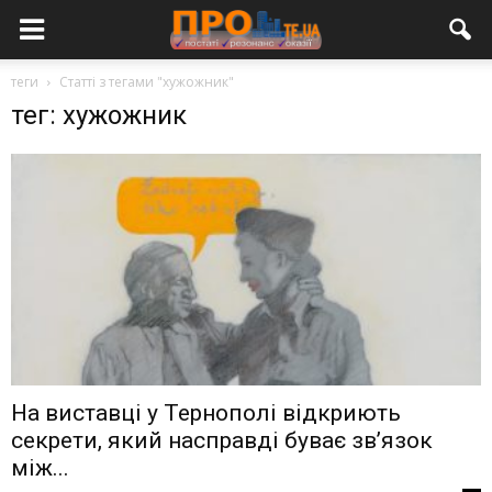
теги
Статті з тегами "хужожник"
тег: хужожник
На виставці у Тернополі відкриють
секрети, який насправді буває зв’язок
між...