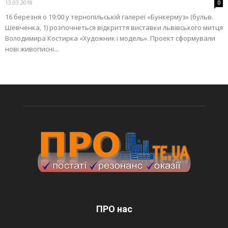
13.03.2018
0
16 березня о 19:00 у тернопільській галереї «Бункермуз» (бульв.
Шевченка, 1) розпочнеться відкриття виставки львівського митця
Володимира Костирка «Художник і модель». Проект сформували
нові живописні...
ПРО нас