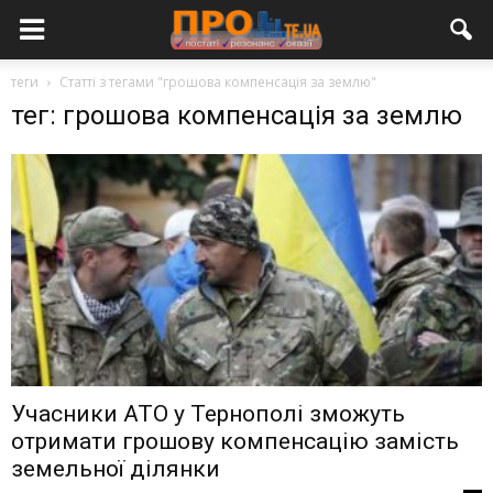
теги
Статті з тегами "грошова компенсація за землю"
тег: грошова компенсація за землю
Учасники АТО у Тернополі зможуть
отримати грошову компенсацію замість
земельної ділянки