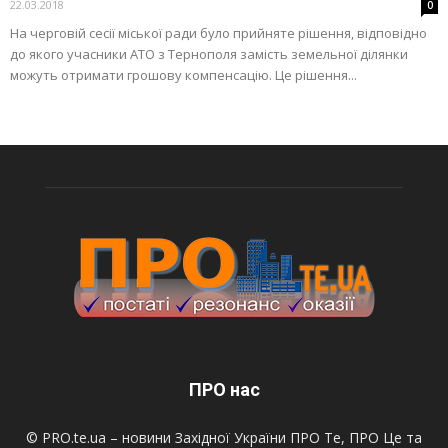
22.03.2018
0
На черговій сесії міської ради було прийняте рішення, відповідно
до якого учасники АТО з Тернополя замість земельної ділянки
можуть отримати грошову компенсацію. Це рішення...
ПРО нас
© PRO.te.ua – новини Західної України ПРО Те, ПРО Це та