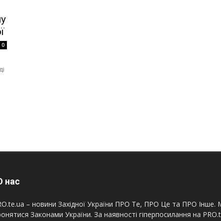
ну
ї
0
ді
 нас
O.te.ua – новини Західної України ПРО Те, ПРО Це та ПРО Інше. М
онятися Законами України. За наявності гіперпосилання на PRO.