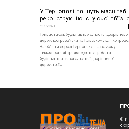
У Тернополі почнуть масштаб
реконструкцію існуючої об’їзно
13.05.2021
Триває також будівництво сучасної дворівневої
дорожньої розв’язки на Гаївському шляхопрово
На об’їзній дорозі Тернополя - Гаївському
шляхопроводі продовжуються роботи з
будівництва нової сучасної дворівневої
дорожньої...
ПРО
© PR
охор