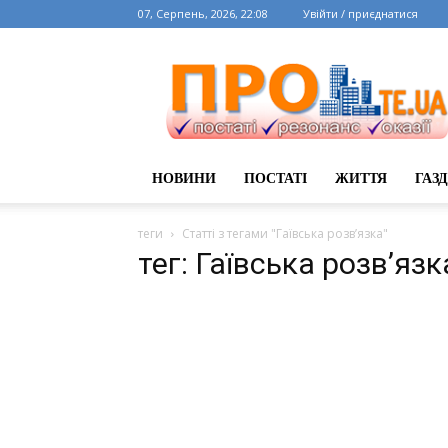
07, Серпень, 2026, 22:08
Увійти / приєднатися
НОВИНИ
ПОСТАТІ
ЖИТТЯ
ГАЗ
теги
Статті з тегами "Гаївська розв’язка"
тег: Гаївська розв’язк