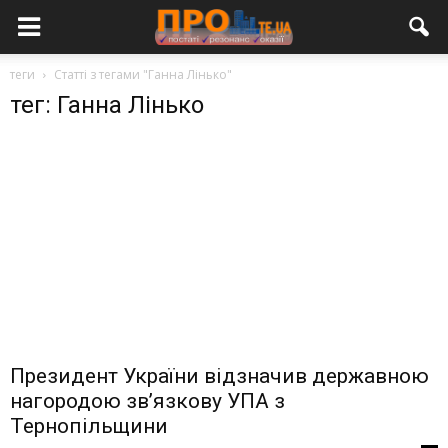
теги
Статті з тегами "Ганна Лінько"
тег: Ганна Лінько
Президент України відзначив державною
нагородою зв’язкову УПА з
Тернопільщини