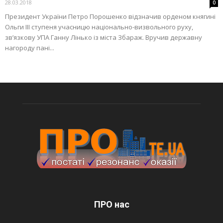
28.03.2018
0
Президент України Петро Порошенко відзначив орденом княгині
Ольги ІІІ ступеня учасницю національно-визвольного руху,
зв’язкову УПА Ганну Лінько із міста Збараж. Вручив державну
нагороду пані...
ПРО нас