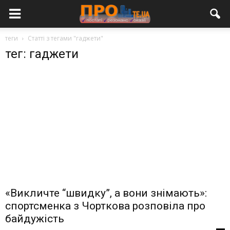
теги
Статті з тегами "гаджети"
тег: гаджети
«Викличте “швидку”, а вони знімають»:
спортсменка з Чорткова розповіла про
байдужість