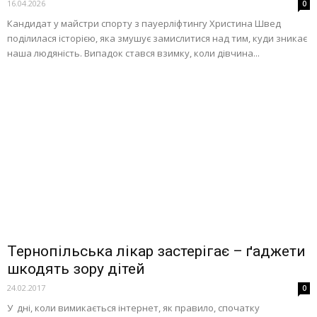
16.04.2026
0
Кандидат у майстри спорту з пауерліфтингу Христина Швед
поділилася історією, яка змушує замислитися над тим, куди зникає
наша людяність. Випадок стався взимку, коли дівчина...
Тернопільська лікар застерігає – ґаджети
шкодять зору дітей
24.02.2017
0
У дні, коли вимикається інтернет, як правило, спочатку