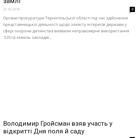
замлі
23.10.2018
0
Органи прокуратури Тернопільської області під час здійснення
представницької діяльності щодо захисту інтересів держави у
сфері охорони дитинства виявили неправомірне використання
520 га земель закладів...
Володимир Гройсман взяв участь у
відкритті Дня поля й саду