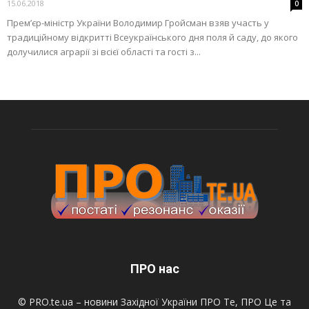
15.06.2018
0
Прем’єр-міністр України Володимир Гройсман взяв участь у
традиційному відкритті Всеукраїнського дня поля й саду, до якого
долучилися аграрії зі всієї області та гості з...
ПРО нас
© PRO.te.ua – новини Західної України ПРО Те, ПРО Це та