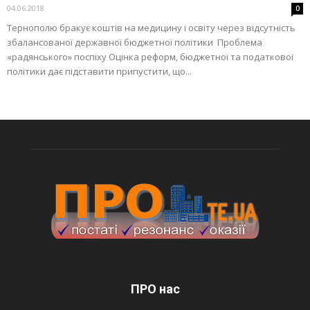
04.06.2018
0
Тернополю бракує коштів на медицину і освіту через відсутність
збалансованої державної бюджетної політики Проблема
«радянського» поспіху Оцінка реформ, бюджетної та податкової
політики дає підставити припустити, що...
ПРО нас