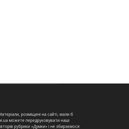
атеріали, розміщені на сайті, мали б
te.ua можете передруковувати наші
вторів рубрики «Думки» і не збираємося