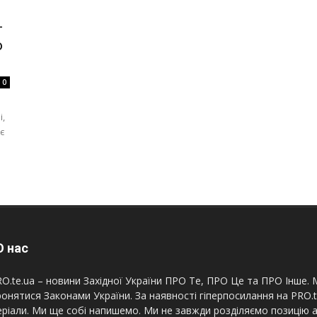
–
о
0
і,
є
 нас
O.te.ua – новини Західної України ПРО Те, ПРО Це та ПРО Інше. М
онятися Законами України. За наявності гіперпосилання на PRO.
ріали. Ми ще собі напишемо. Ми не завжди розділяємо позицію а