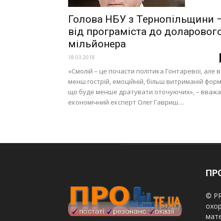
Голова НБУ з Тернопільщини 
від програміста до доларовог
мільйонера
18.03.2018
«Смолій – це почасти політика Гонтаревої, але в
менш гострій, емоційній, більш витриманій форм
що буде менше дратувати оточуючих», – вважа
економічний експерт Олег Гавриш....
ПРО
© PR
охор
мате