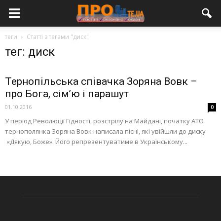
теги
Статті з тегами "диск"
тег: диск
Тернопільська співачка Зоряна Вовк –
про Бога, сім’ю і парашут
01.10.2016
0
У період Революції Гідності, розстрілу на Майдані, початку АТО
тернополянка Зоряна Вовк написала пісні, які увійшли до диску
«Дякую, Боже». Його репрезентуватиме в Українському...