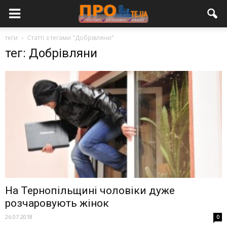
теги
Статті з тегами "Добрівляни"
тег: Добрівляни
На Тернопільщині чоловіки дуже
розчаровують жінок
26.07.2018
0