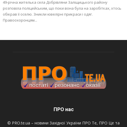
49-річна жителька села Добрівляни Заліщицького району
розповіла поліцейським, що поки вона була на заробітках, хтось
обікрав її оселю. Зникли ювелірні прикраси і одяг.
Правоохоронцям...
ПРО нас
© PRO.te.ua – новини Західної України ПРО Те, ПРО Це та