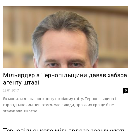
Мільярдер з Тернопільщини давав хабара
агенту штазі
28.01.2017
0
Як мовиться – нашого цвіту по цілому світу. Тернопільщина і
справді має ким пишатися. Але є люди, про яких краще б не
згадували. Вкотре...
Тернопільського мільярдера розшукують