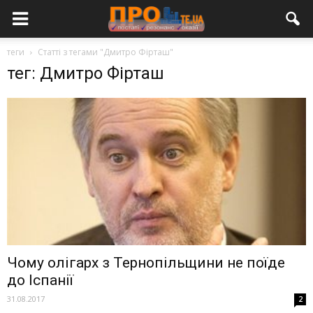
теги
Статті з тегами "Дмитро Фірташ"
тег: Дмитро Фірташ
Чому олігарх з Тернопільщини не поїде
до Іспанії
31.08.2017
2