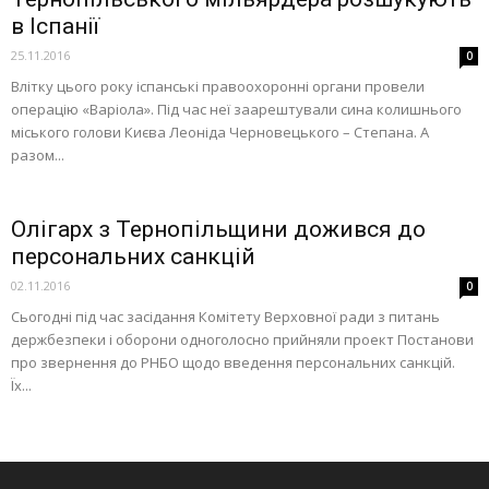
в Іспанії
25.11.2016
0
Влітку цього року іспанські правоохоронні органи провели
операцію «Варіола». Під час неї заарештували сина колишнього
міського голови Києва Леоніда Черновецького – Степана. А
разом...
Олігарх з Тернопільщини дожився до
персональних санкцій
02.11.2016
0
Сьогодні під час засідання Комітету Верховної ради з питань
держбезпеки і оборони одноголосно прийняли проект Постанови
про звернення до РНБО щодо введення персональних санкцій.
Їх...