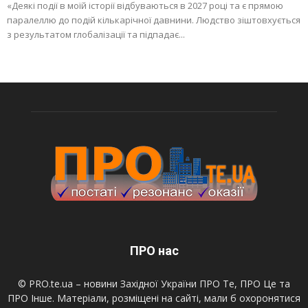
«Деякі події в моїй історії відбуваються в 2027 році та є прямою
паралеллю до подій кількарічної давнини. Людство зіштовхується
з результатом глобалізації та підпадає...
ПРО нас
© PRO.te.ua – новини Західної України ПРО Те, ПРО Це та
ПРО Інше. Матеріали, розміщені на сайті, мали б охоронятися