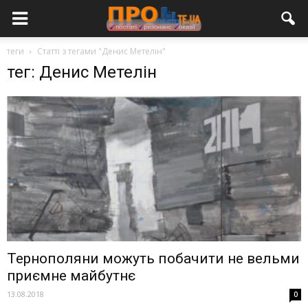
теги
Статті з тегами "Денис Метелін"
тег: Денис Метелін
Тернополяни можуть побачити не вельми
приємне майбутнє
13.08.2018
0