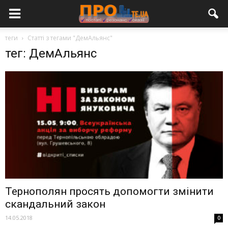
теги
Статті з тегами "ДемАльянс"
тег: ДемАльянс
Тернополян просять допомогти змінити
скандальний закон
14.05.2018
0