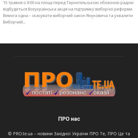
15 травня о 9:00 на площі перед Тернопільською обласною радою
відбудеться Всеукраїнська акція на підтримку виборчої реформи.
Вимога одна – скасувати виборчий закон Януковича та ухвалити
Виборчий...
ПРО нас
© PRO.te.ua – новини Західної України ПРО Те, ПРО Це та