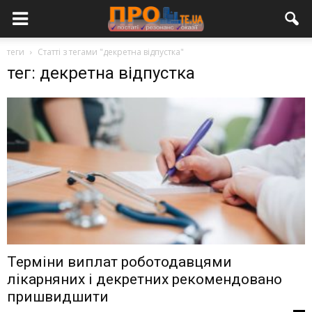
теги
Статті з тегами "декретна відпустка"
тег: декретна відпустка
Терміни виплат роботодавцями
лікарняних і декретних рекомендовано
пришвидшити