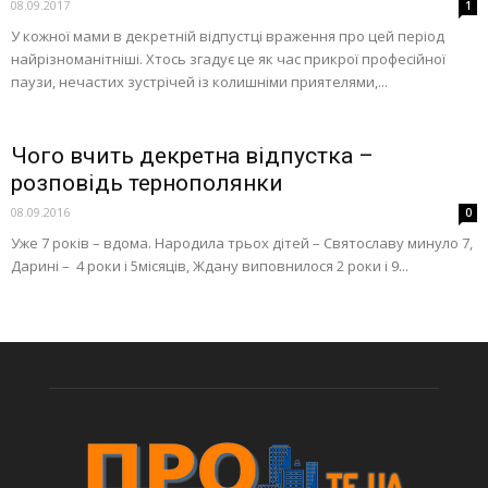
08.09.2017
1
У кожної мами в декретній відпустці враження про цей період
найрізноманітніші. Хтось згадує це як час прикрої професійної
паузи, нечастих зустрічей із колишніми приятелями,...
Чого вчить декретна відпустка –
розповідь тернополянки
08.09.2016
0
Уже 7 років – вдома. Народила трьох дітей – Святославу минуло 7,
Дарині – 4 роки і 5місяців, Ждану виповнилося 2 роки і 9...