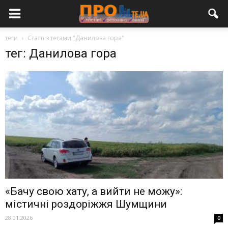
теги
Статті з тегами "Данилова гора"
тег: Данилова гора
«Бачу свою хату, а вийти не можу»:
містичні роздоріжжя Шумщини
28.01.2026
0