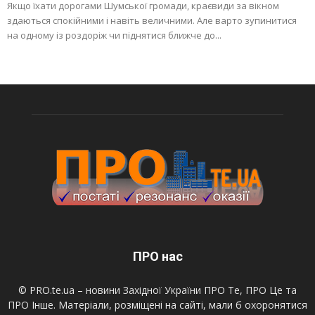
Якщо їхати дорогами Шумської громади, краєвиди за вікном
здаються спокійними і навіть величними. Але варто зупинитися
на одному із роздоріж чи піднятися ближче до...
ПРО нас
© PRO.te.ua – новини Західної України ПРО Те, ПРО Це та
ПРО Інше. Матеріали, розміщені на сайті, мали б охоронятися