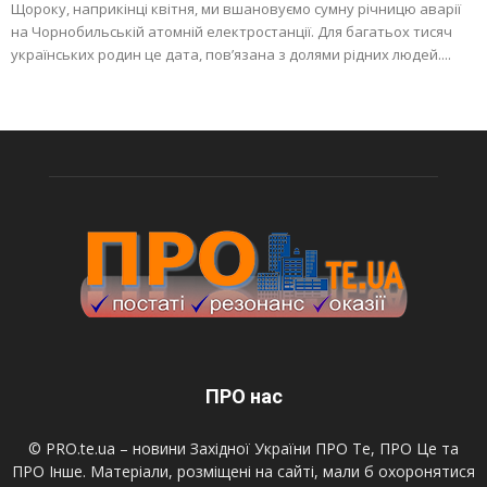
Щороку, наприкінці квітня, ми вшановуємо сумну річницю аварії
на Чорнобильській атомній електростанції. Для багатьох тисяч
українських родин це дата, пов’язана з долями рідних людей....
ПРО нас
© PRO.te.ua – новини Західної України ПРО Те, ПРО Це та
ПРО Інше. Матеріали, розміщені на сайті, мали б охоронятися