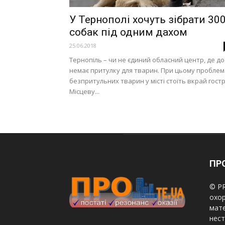
У Тернополі хочуть зібрати 30
собак під одним дахом
25.06.2018
Тернопіль – чи не єдиний обласний центр, де до
немає притулку для тварин. При цьому проблем
безпритульних тварин у місті стоїть вкрай гостр
Місцеву...
ПРО
© PR
охор
мате
нест