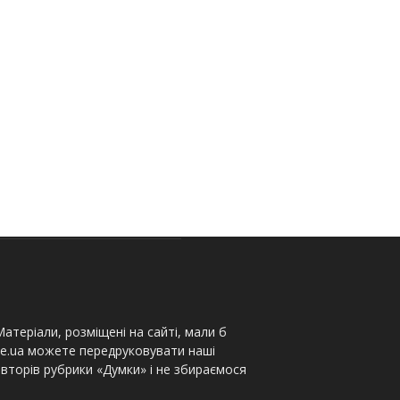
атеріали, розміщені на сайті, мали б
te.ua можете передруковувати наші
вторів рубрики «Думки» і не збираємося