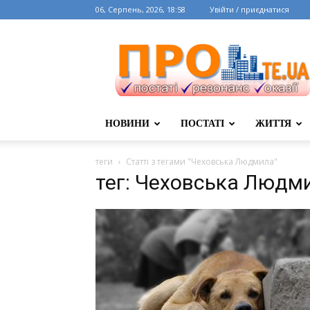
06, Серпень, 2026, 18:58
Увійти / приєднатися
НОВИНИ
ПОСТАТІ
ЖИТТЯ
теги
Статті з тегами "Чеховська Людмила"
тег: Чеховська Людм