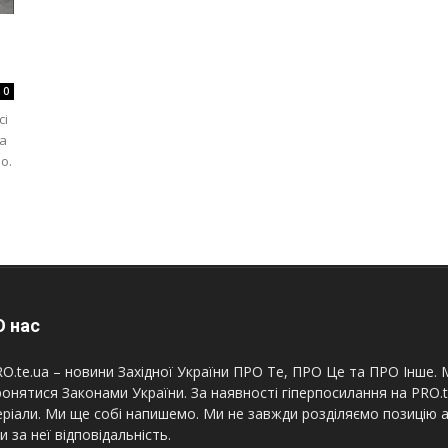
0
0
сі
а
о.
 нас
O.te.ua – новини Західної України ПРО Те, ПРО Це та ПРО Інше. М
онятися Законами України. За наявності гіперпосилання на PRO.
ріали. Ми ще собі напишемо. Ми не завжди розділяємо позицію а
и за неї відповідальність.