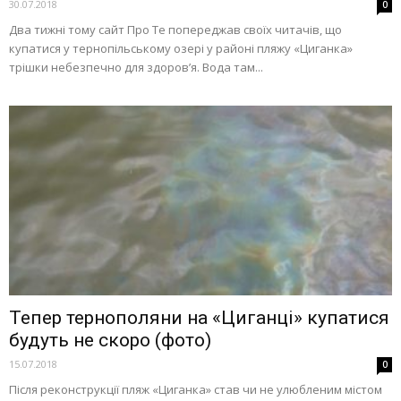
30.07.2018
0
Два тижні тому сайт Про Те попереджав своїх читачів, що
купатися у тернопільському озері у районі пляжу «Циганка»
трішки небезпечно для здоров’я. Вода там...
Тепер тернополяни на «Циганці» купатися
будуть не скоро (фото)
15.07.2018
0
Після реконструкції пляж «Циганка» став чи не улюбленим містом