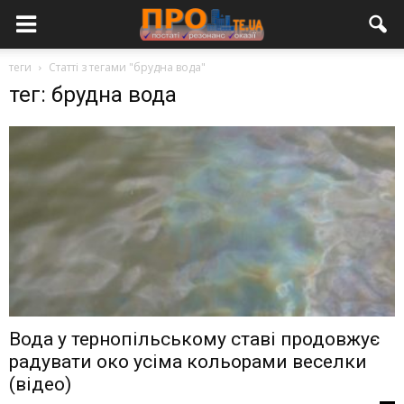
теги
Статті з тегами "брудна вода"
тег: брудна вода
Вода у тернопільському ставі продовжує
радувати око усіма кольорами веселки
(відео)