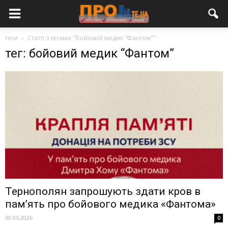
теги
Статті з тегами "бойовий медик “Фантом”"
тег: бойовий медик “Фантом”
Тернополян запрошують здати кров в
пам’ять про бойового медика «Фантома»
30.05.2026
0