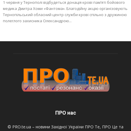
1 червня у Тернополі відбудеться донація крові пам’яті бойового
медика Дмитра Хоми «Фантома». Благодійну акцію організовують
Тернопільський обласний центр служби крові спільно з дружиною
полеглого захисника Олександрою...
ПРО нас
© PRO.te.ua – новини Західної України ПРО Те, ПРО Це та