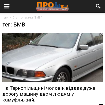
теги
Статті з тегами "БМВ"
тег: БМВ
На Тернопільщині чоловік віддав дуже
дорогу машину двом людям у
камуфляжній...