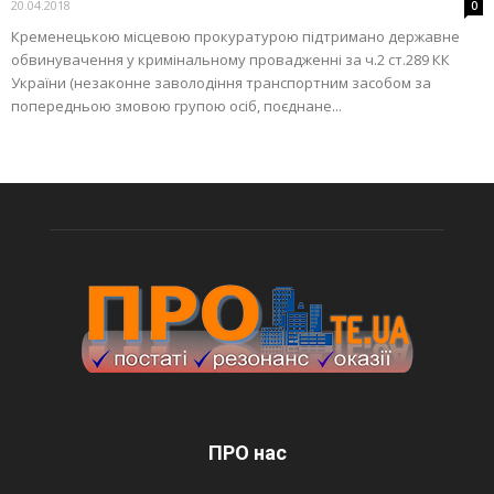
20.04.2018
0
Кременецькою місцевою прокуратурою підтримано державне
обвинувачення у кримінальному провадженні за ч.2 ст.289 КК
України (незаконне заволодіння транспортним засобом за
попередньою змовою групою осіб, поєднане...
ПРО нас