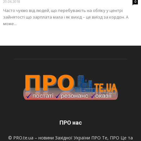
20.06.2018
0
Часто чуємо від людей, що перебувають на обліку у центрі
зайнятості що зарплата мала і як вихід – це виїзд за кордон. А
може...
ПРО нас
© PRO.te.ua – новини Західної України ПРО Те, ПРО Це та