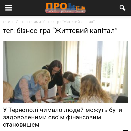
теги
Статті з тегами "бізнес-гра “Життєвий капітал”"
тег: бізнес-гра “Життєвий капітал”
У Тернополі чимало людей можуть бути
задоволеними своїм фінансовим
становищем