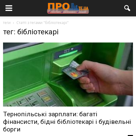
теги
Статті з тегами "бібліотекарі"
тег: бібліотекарі
Тернопільські зарплати: багаті
фінансисти, бідні бібліотекарі і будівельні
борги