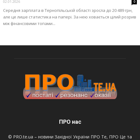
02.01.2026
0
Середня зарплата в Тернопільській області зросла до 20 489 грн,
але це лише статистика на папері. За нею ховається цілий розрив
між фінансовими топами...
ПРО нас
© PRO.te.ua – новини Західної України ПРО Те, ПРО Це та