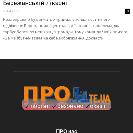
Бережанській лікарні
27.04.2021
0
Незавершене будівництво приймально-діагностичного
відділення Бережанської центральної лікарні - проблема, яка
турбує багатьох мешканців громади. Тому команда Чайківського
«За майбутнє» взяла на себе зобов’язання, докласти...
ПРО нас