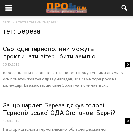
теги
Статті з тегами "Береза"
тег: Береза
Сьогодні тернополяни можуть
проклинати вітер і бити землю
05.10.2016
0
Вересень тішив тернополян не по-осінньому теплими днями. А
ось початок жовтня одразу нагадав, яка саме пора року на
календарі. Вважають, що саме 5 жовтня, починається...
За що нардеп Береза дякує голові
Тернопільської ОДА Степанові Барні?
12.08.2016
0
На сторінці голови тернопільської обласної державної