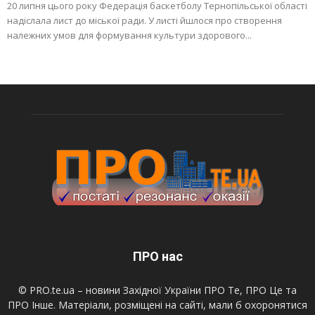
20 липня цього року Федерація баскетболу Тернопільської області
надіслала лист до міської ради. У листі йшлося про створення
належних умов для формування культури здорового...
ПРО нас
© PRO.te.ua – новини Західної України ПРО Те, ПРО Це та
ПРО Інше. Матеріали, розміщені на сайті, мали б охоронятися