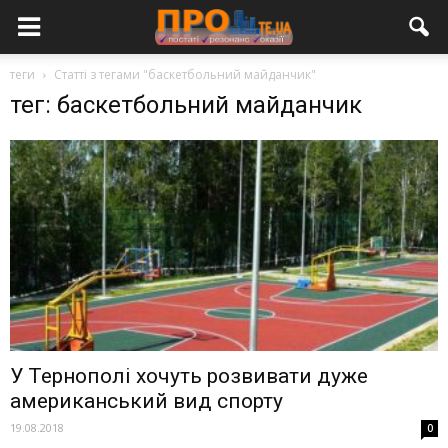
теги
Статті з тегами "баскетбольний майданчик"
тег: баскетбольний майданчик
У Тернополі хочуть розвивати дуже
американський вид спорту
19.08.2018
0