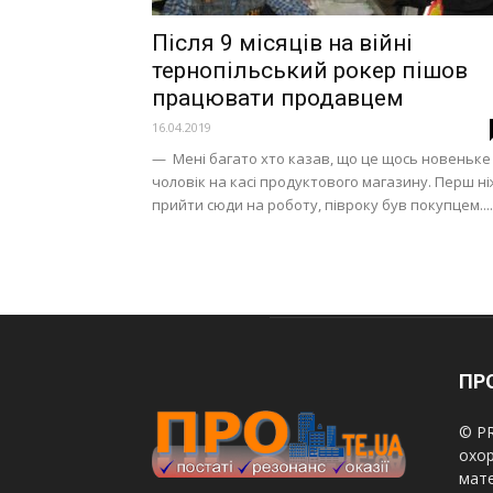
Після 9 місяців на війні
тернопільський рокер пішов
працювати продавцем
16.04.2019
— Мені багато хто казав, що це щось новеньке
чоловік на касі продуктового магазину. Перш ні
прийти сюди на роботу, півроку був покупцем....
ПРО
© PR
охор
мате