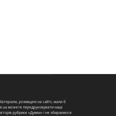
атеріали, розміщені на сайті, мали б
te.ua можете передруковувати наші
вторів рубрики «Думки» і не збираємося