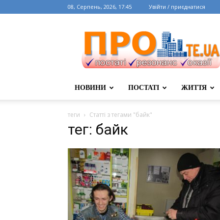
08, Серпень, 2026, 17:45
Увійти / приєднатися
НОВИНИ
ПОСТАТІ
ЖИТТЯ
теги
Статті з тегами "байк"
тег: байк