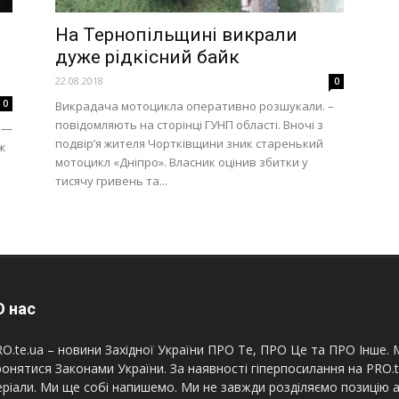
На Тернопільщині викрали
дуже рідкісний байк
22.08.2018
0
0
Викрадача мотоцикла оперативно розшукали. –
повідомляють на сторінці ГУНП області. Вночі з
 —
подвір’я жителя Чортківщини зник старенький
ж
мотоцикл «Дніпро». Власник оцінив збитки у
тисячу гривень та...
 нас
O.te.ua – новини Західної України ПРО Те, ПРО Це та ПРО Інше. М
онятися Законами України. За наявності гіперпосилання на PRO.
ріали. Ми ще собі напишемо. Ми не завжди розділяємо позицію а