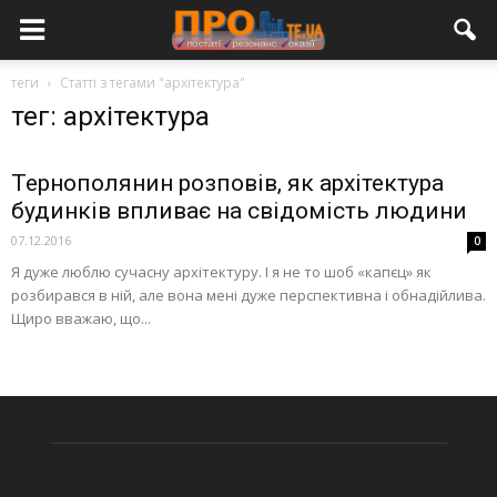
теги
Статті з тегами "архітектура"
тег: архітектура
Тернополянин розповів, як архітектура
будинків впливає на свідомість людини
07.12.2016
0
Я дуже люблю сучасну архітектуру. І я не то шоб «капєц» як
розбирався в ній, але вона мені дуже перспективна і обнадійлива.
Щиро вважаю, що...