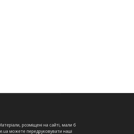
атеріали, розміщені на сайті, мали б
te.ua можете передруковувати наші