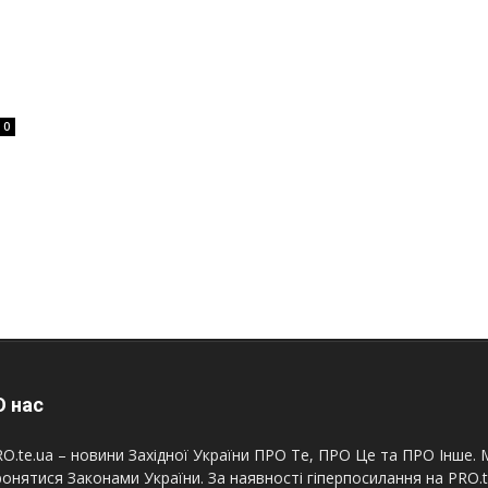
0
 нас
O.te.ua – новини Західної України ПРО Те, ПРО Це та ПРО Інше. М
онятися Законами України. За наявності гіперпосилання на PRO.