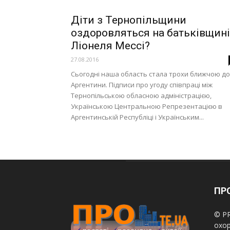
Діти з Тернопільщини
оздоровляться на батьківщині
Ліонеля Мессі?
27.08.2016
Сьогодні наша область стала трохи ближчою до
Аргентини. Підписи про угоду співпраці між
Тернопільською обласною адміністрацією,
Українською Центральною Репрезентацією в
Аргентинській Республіці і Українським...
ПРО
© PR
охор