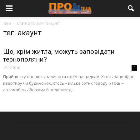
теги
Статті з тегами "акаунт"
тег: акаунт
Що, крім житла, можуть заповідати
тернополяни?
17.07.2016
0
Прийнято у нас щось залишати своїм нащадкам. Хтось заповідає
квартиру чи будиночок, хтось – кілька сотих городу, хтось –
автомобіль або хоча б велосипед,...