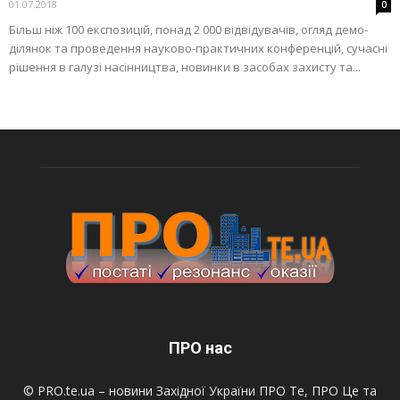
01.07.2018
0
Більш ніж 100 експозицій, понад 2 000 відвідувачів, огляд демо-
ділянок та проведення науково-практичних конференцій, сучасні
рішення в галузі насінництва, новинки в засобах захисту та...
ПРО нас
© PRO.te.ua – новини Західної України ПРО Те, ПРО Це та