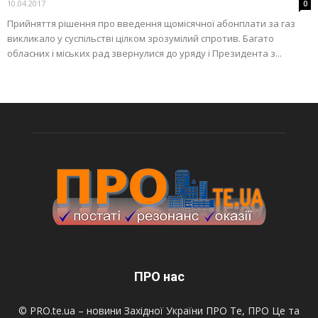
10.04.2017
0
Прийняття рішення про введення щомісячної абонплати за газ
викликало у суспільстві цілком зрозумілий спротив. Багато
обласних і міських рад звернулися до уряду і Президента з...
ПРО нас
© PRO.te.ua – новини Західної України ПРО Те, ПРО Це та