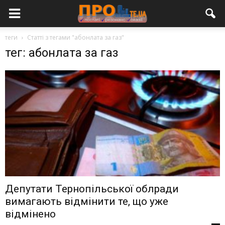
теги
Статті з тегами "абонлата за газ"
тег: абонлата за газ
Депутати Тернопільської облради
вимагають відмінити те, що уже
відмінено