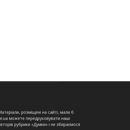
атеріали, розміщені на сайті, мали б
te.ua можете передруковувати наші
вторів рубрики «Думки» і не збираємося