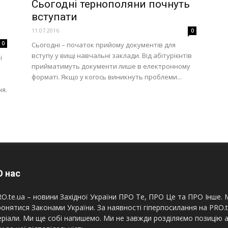
Сьогодні тернополяни почнуть
вступати
11.07.2016
0
0
Сьогодні – початок прийому документів для
вступу у вищі навчальні заклади. Від абітурієнтів
і
прийматимуть документи лише в електронному
форматі. Якщо у когось виникнуть проблеми...
я.
 нас
O.te.ua – новини Західної України ПРО Те, ПРО Це та ПРО Інше. М
онятися Законами України. За наявності гіперпосилання на PRO.
ріали. Ми ще собі напишемо. Ми не завжди розділяємо позицію а