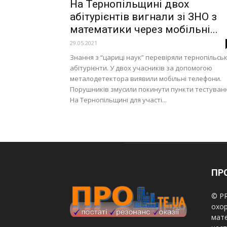
На Тернопільщині двох
абітурієнтів вигнали зі ЗНО з
математики через мобільні...
29.05.2021
Знання з “цариці наук” перевіряли тернопільськ
абітурієнти. У двох учасників за допомогою
металодетектора виявили мобільні телефони.
Порушників змусили покинути пункти тестуванн
На Тернопільщині для участі...
ПРО
© PR
охор
мате