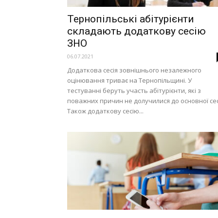
Тернопільські абітурієнти
складають додаткову сесію
ЗНО
06.07.2021
Додаткова сесія зовнішнього незалежного
оцінювання триває на Тернопільщині. У
тестуванні беруть участь абітурієнти, які з
поважних причин не долучилися до основної сесі
Також додаткову сесію...