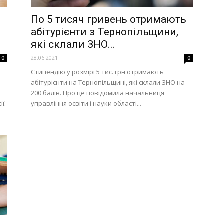
По 5 тисяч гривень отримають
абітурієнти з Тернопільщини,
які склали ЗНО...
28.06.2021
0
0
Стипендію у розмірі 5 тис. грн отримають
абітурієнти на Тернопільщині, які склали ЗНО на
200 балів. Про це повідомила начальниця
ї.
управління освіти і науки області...