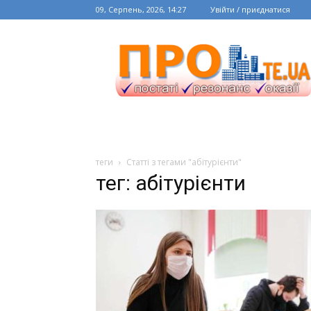
09, Серпень, 2026, 14:27
Увійти / приєднатися
теги
Статті з тегами "абітурієнти"
тег: абітурієнти