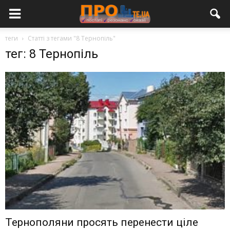
теги
Статті з тегами "8 Тернопіль"
тег: 8 Тернопіль
Тернополяни просять перенести ціле