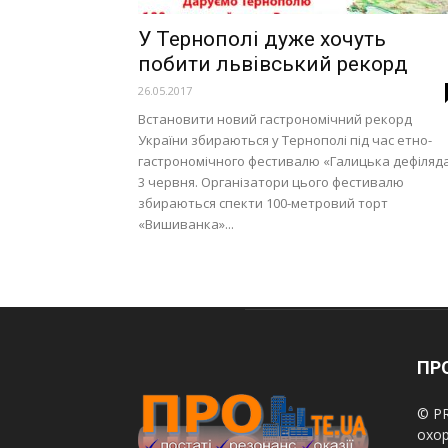
У Тернополі дуже хочуть
побити львівський рекорд
26.05.2017
Встановити новий гастрономічний рекорд
України збираються у Тернополі під час етно-
гастрономічного фестивалю «Галицька дефіляд
3 червня. Організатори цього фестивалю
збираються спекти 100-метровий торт
«Вишиванка»...
ПРО
© PR
охор