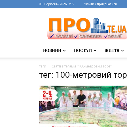
08, Серпень, 2026, 7:09
Увійти / приєднатися
НОВИНИ
ПОСТАТІ
ЖИТТЯ
теги
Статті з тегами "100-метровий торт"
тег: 100-метровий тор