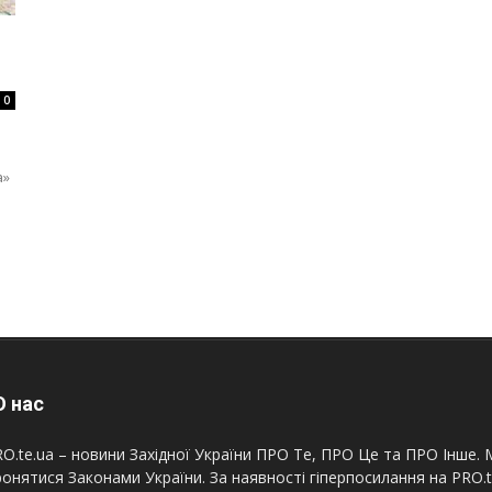
0
а»
 нас
O.te.ua – новини Західної України ПРО Те, ПРО Це та ПРО Інше. М
онятися Законами України. За наявності гіперпосилання на PRO.