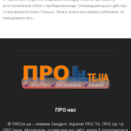
розстрілювали собак і прибиральницю. Очевидцем цього дійства
стала Ірина Козлюк-Панько. Жінка зняла на камеру побачене та
повідомила про...
ПРО нас
© PRO.te.ua – новини Західної України ПРО Те, ПРО Це та
ПРО Інше. Матеріали, розміщені на сайті, мали б охоронятися