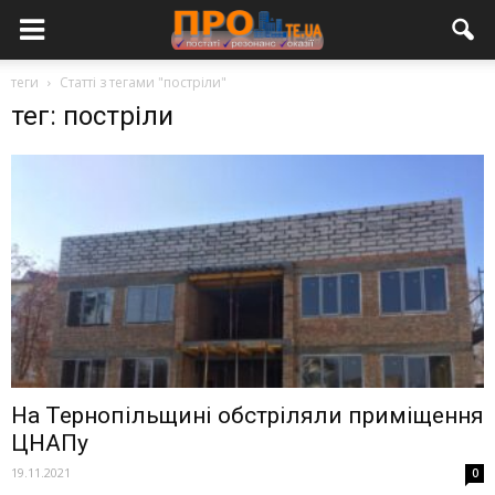
теги
Статті з тегами "постріли"
тег: постріли
На Тернопільщині обстріляли приміщення
ЦНАПу
19.11.2021
0