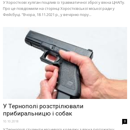
У Хоросткові хуліган поцілив із травматичної зброї у вікна ЦНАПу.
Про це повдіомили на сторінці Хоростківської міської ради у
Фейсбуці. “Вчора, 18.11.2021 р., у вечірню пору...
У Тернополі розстрілювали
прибиральницю і собак
10.10.2018
0
У Тернополі студенти місцевого коледжу з вікна гуртожитку