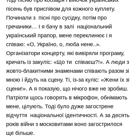
пісень був приспівом для кожного куплету.
Починали з пісні про сусідку, потім про
гречаники… І я бачу в залі національний
український прапор, мене переклинює і я
співаю: «О, Україно, о, люба нене..».
Організатори концерту, які вивіряли програму,
кричать із закуліс: «Що ти співаєш?!». А люди з
жовто-блакитними знаменами співають разом зі
мною і йдуть на сцену. Ті, із-за куліс: «Жени їх зі
сцени!». А я показую, що нічого вже не зробиш.
Патріоти щось говорять в мікрофон, обнімають
мене, цілують. Тоді було дуже загострене
відчуття національної ідентичності. А за десять
років війни з московитами воно загострилося
ще більше.