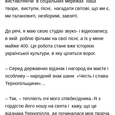
виставляючи в соціальних мережах наші
твори, виступи, пісні, нагадати світові, що ми є,
ми талановиті, незборимі, завзяті.
До речі, я маю свою студію звуко- і відеозапису,
в якій роблю фільми на свої пісні, а їх у мене
майже 400. Ця робота стане вже історією
української культури, в яку цілиться ворог.
– Серед державних відзнак і нагород ви маєте і
особливу – народний знак шани «Честь і слава
Тернопільщини»…
– Так, – тепліють очі мого співбесідника.-Я з
гордістю його ношу на свята і кажу, що це
відзнака Тернопілля, де починалася моя творча