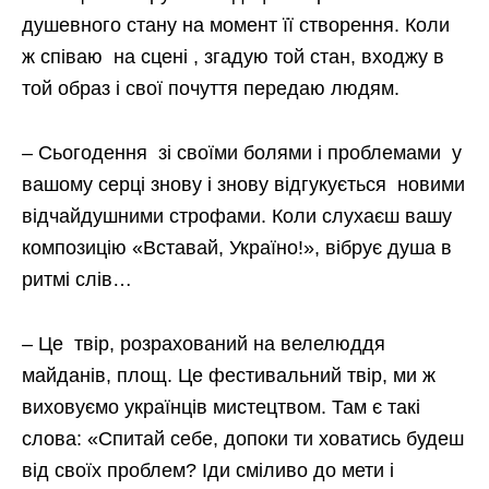
душевного стану на момент її створення. Коли
ж співаю на сцені , згадую той стан, входжу в
той образ і свої почуття передаю людям.
– Сьогодення зі своїми болями і проблемами у
вашому серці знову і знову відгукується новими
відчайдушними строфами. Коли слухаєш вашу
композицію «Вставай, Україно!», вібрує душа в
ритмі слів…
– Це твір, розрахований на велелюддя
майданів, площ. Це фестивальний твір, ми ж
виховуємо українців мистецтвом. Там є такі
слова: «Спитай себе, допоки ти ховатись будеш
від своїх проблем? Іди сміливо до мети і