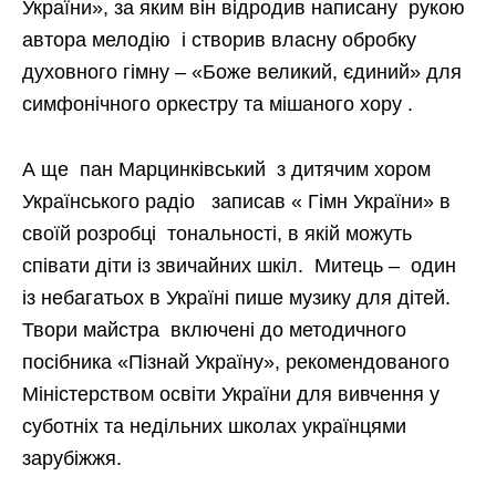
України», за яким він відродив написану рукою
автора мелодію і створив власну обробку
духовного гімну – «Боже великий, єдиний» для
симфонічного оркестру та мішаного хору .
А ще пан Марцинківський з дитячим хором
Українського радіо записав « Гімн України» в
своїй розробці тональності, в якій можуть
співати діти із звичайних шкіл. Митець – один
із небагатьох в Україні пише музику для дітей.
Твори майстра включені до методичного
посібника «Пізнай Україну», рекомендованого
Міністерством освіти України для вивчення у
суботніх та недільних школах українцями
зарубіжжя.