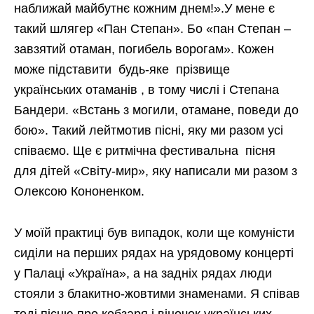
наближай майбутнє кожним днем!».У мене є
такий шлягер «Пан Степан». Бо «пан Степан –
завзятий отаман, погибель ворогам». Кожен
може підставити будь-яке прізвище
українських отаманів , в тому числі і Степана
Бандери. «Встань з могили, отамане, поведи до
бою». Такий лейтмотив пісні, яку ми разом усі
співаємо. Ще є ритмічна фестивальна пісня
для дітей «Світу-мир», яку написали ми разом з
Олексою Кононенком.
У моїй практиці був випадок, коли ще комуністи
сиділи на перших рядах на урядовому концерті
у Палаці «Україна», а на задніх рядах люди
стояли з блакитно-жовтими знаменами. Я співав
тоді пісню про кобзаря і віночок українських