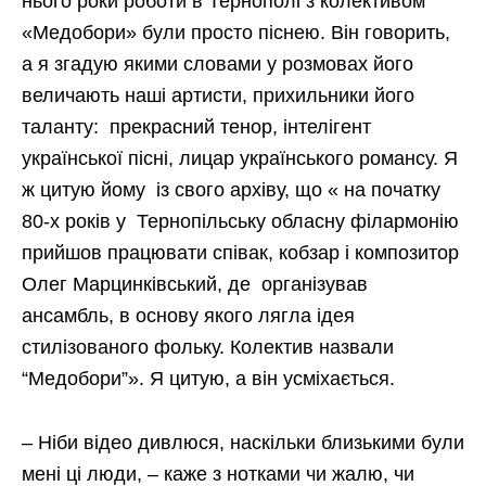
нього роки роботи в Тернополі з колективом
«Медобори» були просто піснею. Він говорить,
а я згадую якими словами у розмовах його
величають наші артисти, прихильники його
таланту: прекрасний тенор, інтелігент
української пісні, лицар українського романсу. Я
ж цитую йому із свого архіву, що « на початку
80-х років у Тернопільську обласну філармонію
прийшов працювати співак, кобзар і композитор
Олег Марцинківський, де організував
ансамбль, в основу якого лягла ідея
стилізованого фольку. Колектив назвали
“Медобори”». Я цитую, а він усміхається.
– Ніби відео дивлюся, наскільки близькими були
мені ці люди, – каже з нотками чи жалю, чи