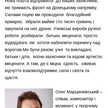
Нова пошта відправила до наших захисників,
які тримають фронт на Донецькому напрямку.
Силами ліцею ми проводили благодійний
ярмарок, зібрали майже сто тисяч гривень і
закупили на них дрони. Учнівські вироби ручної
роботи розбирали батьки, меценати, просто
відвідувачі, які хотіли наблизити перемогу над
ворогом.Ми були разом: учні та викладачі,
батьки і діти, воїни-захисники та відомі артисти,
меценати. А там, де є міцна єдність, оживає
відчуття взаємопідтримки, сили і свята та
щастя.
Олег Марцинківський –
співак, композитор і
музикант, у творчому