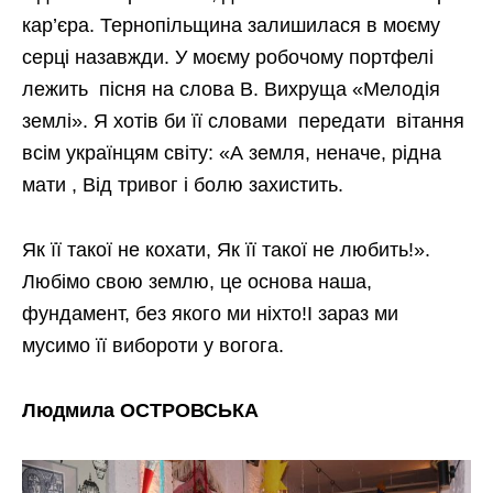
кар’єра. Тернопільщина залишилася в моєму
серці назавжди. У моєму робочому портфелі
лежить пісня на слова В. Вихруща «Мелодія
землі». Я хотів би її словами передати вітання
всім українцям світу: «А земля, неначе, рідна
мати , Від тривог і болю захистить.
Як її такої не кохати, Як її такої не любить!».
Любімо свою землю, це основа наша,
фундамент, без якого ми ніхто!І зараз ми
мусимо її вибороти у вогога.
Людмила О
C
ТРОВСЬКА