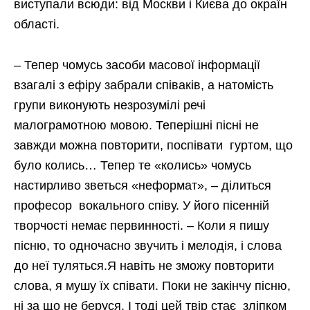
виступали всюди: від Москви і Києва до окраїн
області.
– Тепер чомусь засоби масової інформації
взагалі з ефіру забрали співаків, а натомість
групи виконують незрозумілі речі
малограмотною мовою. Теперішні пісні не
завжди можна повторити, поспівати гуртом, що
було колись… Тепер те «колись» чомусь
настирливо зветься «неформат», – ділиться
професор вокального співу. У його пісенній
творчості немає первинності. – Коли я пишу
пісню, то одночасно звучить і мелодія, і слова
до неї туляться.Я навіть не зможу повторити
слова, я мушу їх співати. Поки не закінчу пісню,
ні за що не беруся. І тоді цей твір стає зліпком