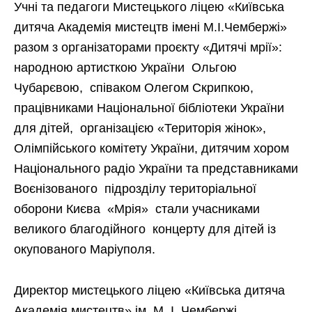
Учні та педагоги Мистецького ліцею «Київська
дитяча Академія мистецтв імені М.І.Чембержі»
разом з організаторами проєкту «Дитячі мрії»:
народною артисткою України Ольгою
Чубарєвою, співаком Олегом Скрипкою,
працівниками Національної бібліотеки України
для дітей, організацією «Територія жінок»,
Олімпійського комітету України, дитячим хором
Національного радіо України та представниками
Воєнізованого підрозділу територіальної
оборони Києва «Мрія» стали учасниками
великого благодійного концерту для дітей із
окупованого Маріуполя.
Директор мистецького ліцею «Київська дитяча
Академія мистецтв» ім. М. І. Чембержі,