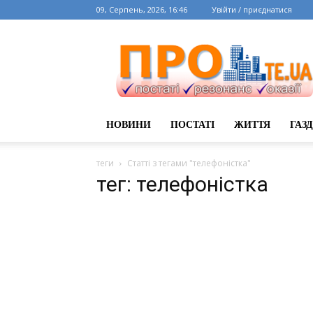
09, Серпень, 2026, 16:46
Увійти / приєднатися
НОВИНИ
ПОСТАТІ
ЖИТТЯ
ГАЗ
теги
Статті з тегами "телефоністка"
тег: телефоністка