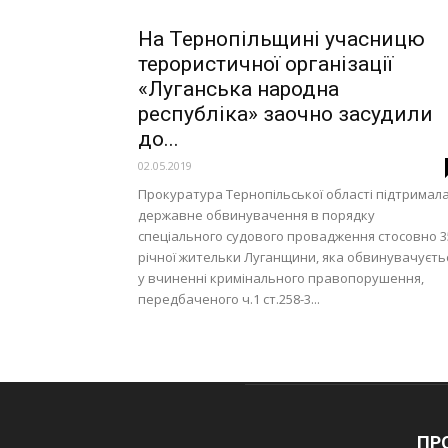
На Тернопільщині учасницю
терористичної організації
«Луганська народна
республіка» заочно засудили
до...
02.05.2019
Прокуратура Тернопільської області підтримал
державне обвинувачення в порядку
спеціального судового провадження стосовно 3
річної жительки Луганщини, яка обвинувачуєть
у вчиненні кримінального правопорушення,
передбаченого ч.1 ст.258-3...
ПРО