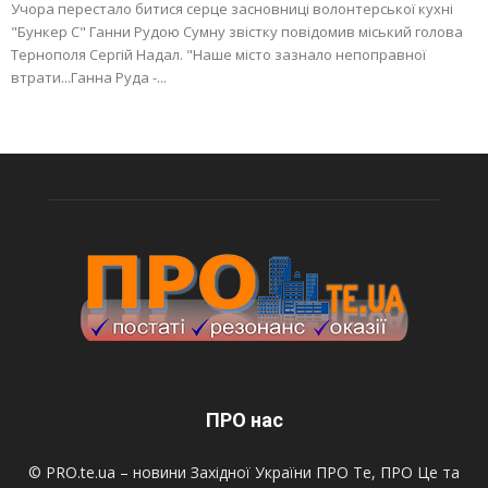
Учора перестало битися серце засновниці волонтерської кухні
"Бункер С" Ганни Рудою Сумну звістку повідомив міський голова
Тернополя Сергій Надал. "Наше місто зазнало непоправної
втрати...Ганна Руда -...
ПРО нас
© PRO.te.ua – новини Західної України ПРО Те, ПРО Це та