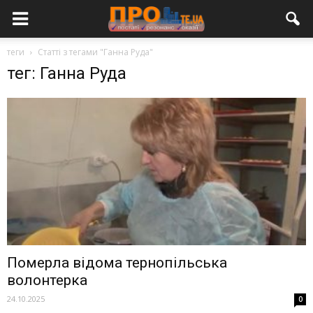
теги
Статті з тегами "Ганна Руда"
тег: Ганна Руда
Померла відома тернопільська
волонтерка
24.10.2025
0