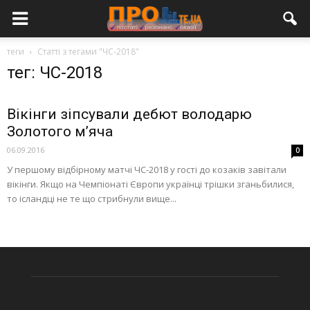
теги
Статті з тегами "ЧС-2018"
тег: ЧС-2018
Вікінги зіпсували дебют володарю
Золотого м’яча
06.09.2016
0
У першому відбірному матчі ЧС-2018 у гості до козаків завітали
вікінги. Якщо на Чемпіонаті Європи українці трішки зганьбилися,
то ісландці не те що стрибнули вище...